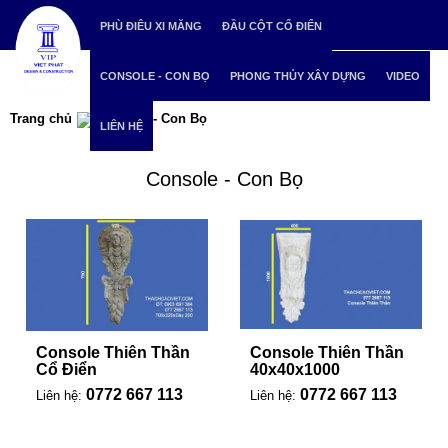
PHÙ ĐIÊU XI MĂNG
ĐẦU CỘT CỔ ĐIỂN
CONSOLE - CON BỌ
PHONG THỦY XÂY DỰNG
VIDEO
Trang chủ
Console - Con Bọ
LIÊN HỆ
Console - Con Bọ
Console Thiên Thần
Console Thiên Thần
Cổ Điển
40x40x1000
0772 667 113
0772 667 113
Liên hệ:
Liên hệ: