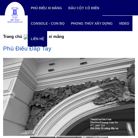
PHÙ ĐIÊU XI MĂNG
ĐẦU CỘT CỔ ĐIỂN
CONSOLE - CON BỌ
PHONG THỦY XÂY DỰNG
VIDEO
Trang chủ
Phù điêu xi măng
LIÊN HỆ
Phù Điêu Đắp Tay