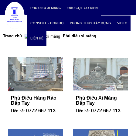
PHÙ ĐIÊU XI MĂNG
ĐẦU CỘT CỔ ĐIỂN
CONSOLE - CON BỌ
PHONG THỦY XÂY DỰNG
VIDEO
Trang chủ
Phù điêu xi măng
LIÊN HỆ
Phù Điêu Hàng Rào
Phù Điêu Xi Măng
Đắp Tay
Đắp Tay
0772 667 113
0772 667 113
Liên hệ:
Liên hệ: