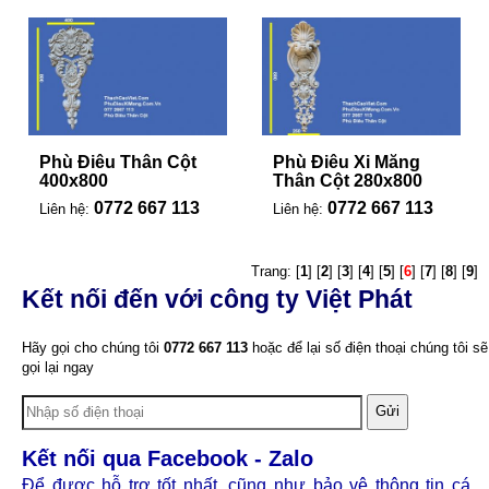
Phù Điêu Thân Cột
Phù Điêu Xi Măng
400x800
Thân Cột 280x800
0772 667 113
0772 667 113
Liên hệ:
Liên hệ:
Trang: [
1
] [
2
] [
3
] [
4
] [
5
] [
6
] [
7
] [
8
] [
9
]
Kết nối đến với công ty Việt Phát
Hãy gọi cho chúng tôi
0772 667 113
hoặc để lại số điện thoại chúng tôi sẽ
gọi lại ngay
Gửi
Kết nối qua Facebook - Zalo
Để được hỗ trợ tốt nhất, cũng như bảo vệ thông tin cá